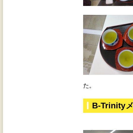
た。
B-Trini