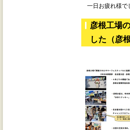
一日お疲れ様で
彦根工場
した（彦