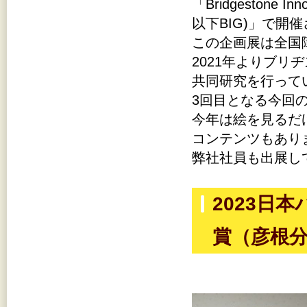
「Bridgestone
以下BIG)」で開
この企画展は全国
2021年よりブ
共同研究を行って
3回目となる今回
今年は絵を見るだ
コンテンツもあり
弊社社員も出展し
2023日
賞（彦根